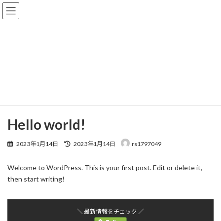
コ
ナ
ン
ビ
テ
ゲ
ン
ー
ツ
シ
へ
ョ
Uncategorized
ス
ン
キ
に
ッ
移
プ
動
Top
Uncategorized
Hello world!
Hello world!
最
2023年1月14日
2023年1月14日
rs1797049
終
更
Welcome to WordPress. This is your first post. Edit or delete it,
新
日
then start writing!
時
:
＼ 最新情報をチェック ／